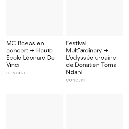
MC Bceps en 
Festival 
concert → Haute 
Multïørdinary → 
Ecole Léonard De 
L'odyssée urbaine 
Vinci
de Donatien Toma 
Ndani  
CONCERT
CONCERT