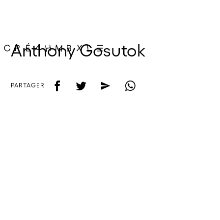
Anthony Gosutok
f
t
e
w
PARTAGER