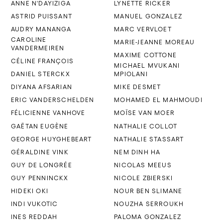
ANNE N'DAYIZIGA
LYNETTE RICKER
ASTRID PUISSANT
MANUEL GONZALEZ
AUDRY MANANGA
MARC VERVLOET
CAROLINE
MARIE-JEANNE MOREAU
VANDERMEIREN
MAXIME COTTONE
CÉLINE FRANÇOIS
MICHAEL MVUKANI
DANIEL STERCKX
MPIOLANI
DIYANA AFSARIAN
MIKE DESMET
ERIC VANDERSCHELDEN
MOHAMED EL MAHMOUDI
FÉLICIENNE VANHOVE
MOÏSE VAN MOER
GAËTAN EUGÈNE
NATHALIE COLLOT
GEORGE HUYGHEBEART
NATHALIE STASSART
GÉRALDINE VINK
NEM DINH HA
GUY DE LONGRÉE
NICOLAS MEEUS
GUY PENNINCKX
NICOLE ZBIERSKI
HIDEKI OKI
NOUR BEN SLIMANE
INDI VUKOTIC
NOUZHA SERROUKH
INES REDDAH
PALOMA GONZALEZ