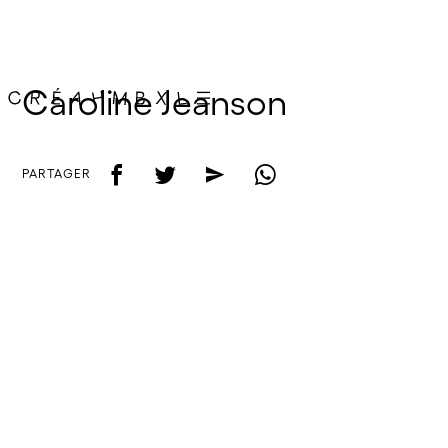
Caroline Jeanson
f
t
e
w
PARTAGER