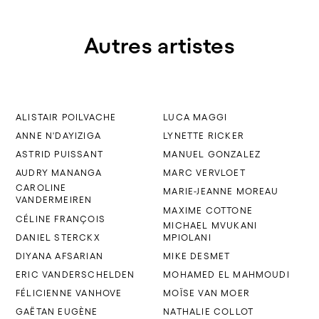
Autres artistes
ALISTAIR POILVACHE
LUCA MAGGI
ANNE N'DAYIZIGA
LYNETTE RICKER
ASTRID PUISSANT
MANUEL GONZALEZ
AUDRY MANANGA
MARC VERVLOET
CAROLINE
MARIE-JEANNE MOREAU
VANDERMEIREN
MAXIME COTTONE
CÉLINE FRANÇOIS
MICHAEL MVUKANI
DANIEL STERCKX
MPIOLANI
DIYANA AFSARIAN
MIKE DESMET
ERIC VANDERSCHELDEN
MOHAMED EL MAHMOUDI
FÉLICIENNE VANHOVE
MOÏSE VAN MOER
GAËTAN EUGÈNE
NATHALIE COLLOT