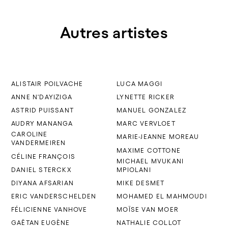
Autres artistes
ALISTAIR POILVACHE
LUCA MAGGI
ANNE N'DAYIZIGA
LYNETTE RICKER
ASTRID PUISSANT
MANUEL GONZALEZ
AUDRY MANANGA
MARC VERVLOET
CAROLINE
MARIE-JEANNE MOREAU
VANDERMEIREN
MAXIME COTTONE
CÉLINE FRANÇOIS
MICHAEL MVUKANI
DANIEL STERCKX
MPIOLANI
DIYANA AFSARIAN
MIKE DESMET
ERIC VANDERSCHELDEN
MOHAMED EL MAHMOUDI
FÉLICIENNE VANHOVE
MOÏSE VAN MOER
GAËTAN EUGÈNE
NATHALIE COLLOT