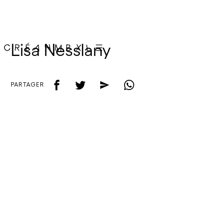
Lisa Nesslany
f
t
e
w
PARTAGER