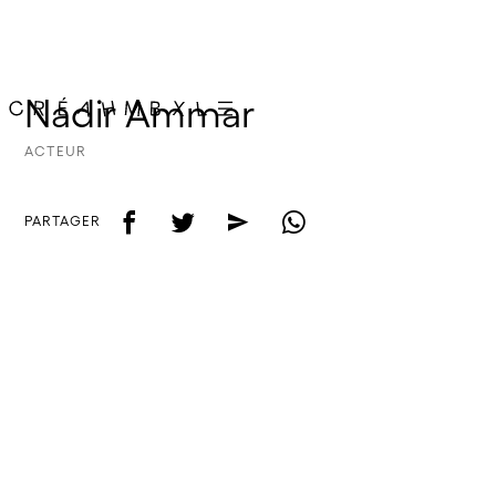
Nadir Ammar
ACTEUR
f
t
e
w
PARTAGER