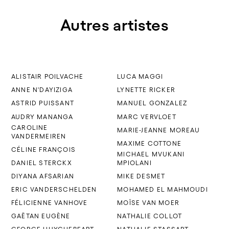
Autres artistes
ALISTAIR POILVACHE
LUCA MAGGI
ANNE N'DAYIZIGA
LYNETTE RICKER
ASTRID PUISSANT
MANUEL GONZALEZ
AUDRY MANANGA
MARC VERVLOET
CAROLINE
MARIE-JEANNE MOREAU
VANDERMEIREN
MAXIME COTTONE
CÉLINE FRANÇOIS
MICHAEL MVUKANI
DANIEL STERCKX
MPIOLANI
DIYANA AFSARIAN
MIKE DESMET
ERIC VANDERSCHELDEN
MOHAMED EL MAHMOUDI
FÉLICIENNE VANHOVE
MOÏSE VAN MOER
GAËTAN EUGÈNE
NATHALIE COLLOT