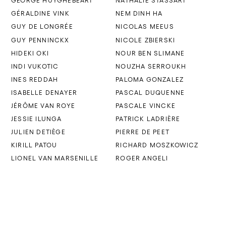
GEORGE HUYGHEBEART
NATHALIE STASSART
GÉRALDINE VINK
NEM DINH HA
GUY DE LONGRÉE
NICOLAS MEEUS
GUY PENNINCKX
NICOLE ZBIERSKI
HIDEKI OKI
NOUR BEN SLIMANE
INDI VUKOTIC
NOUZHA SERROUKH
INES REDDAH
PALOMA GONZALEZ
ISABELLE DENAYER
PASCAL DUQUENNE
JÉRÔME VAN ROYE
PASCALE VINCKE
JESSIE ILUNGA
PATRICK LADRIÈRE
JULIEN DETIÈGE
PIERRE DE PEET
KIRILL PATOU
RICHARD MOSZKOWICZ
LIONEL VAN MARSENILLE
ROGER ANGELI