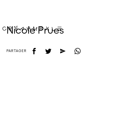
Nicole Prues
f
t
e
w
PARTAGER