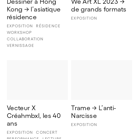
Dessiner à Hong 
We Art XL 2023 → 
Kong → l’asiatique 
de grands formats
résidence
EXPOSITION
EXPOSITION
RÉSIDENCE
WORKSHOP
COLLABORATION
VERNISSAGE
Vecteur X 
Trame → L’anti-
Créahmbxl, les 40 
Narcisse
ans
EXPOSITION
EXPOSITION
CONCERT
PERFORMANCE
LECTURE